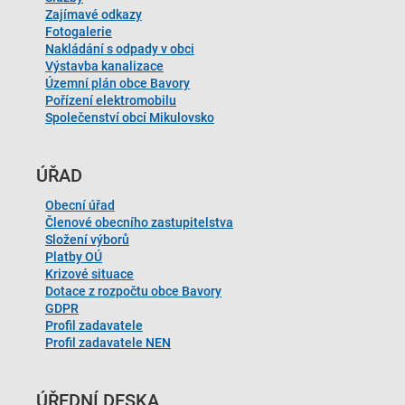
Zajímavé odkazy
Fotogalerie
Nakládání s odpady v obci
Výstavba kanalizace
Územní plán obce Bavory
Pořízení elektromobilu
Společenství obcí Mikulovsko
ÚŘAD
Obecní úřad
Členové obecního zastupitelstva
Složení výborů
Platby OÚ
Krizové situace
Dotace z rozpočtu obce Bavory
GDPR
Profil zadavatele
Profil zadavatele NEN
ÚŘEDNÍ DESKA