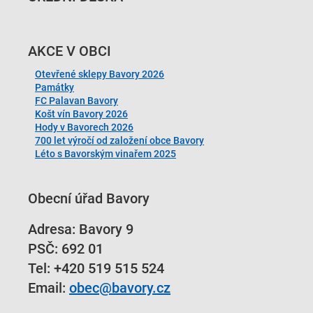
AKCE V OBCI
Otevřené sklepy Bavory 2026
Památky
FC Palavan Bavory
Košt vín Bavory 2026
Hody v Bavorech 2026
700 let výročí od založení obce Bavory
Léto s Bavorským vinařem 2025
Obecní úřad Bavory
Adresa: Bavory 9
PSČ: 692 01
Tel:
+420 519 515 524
Email:
obec@bavory.cz