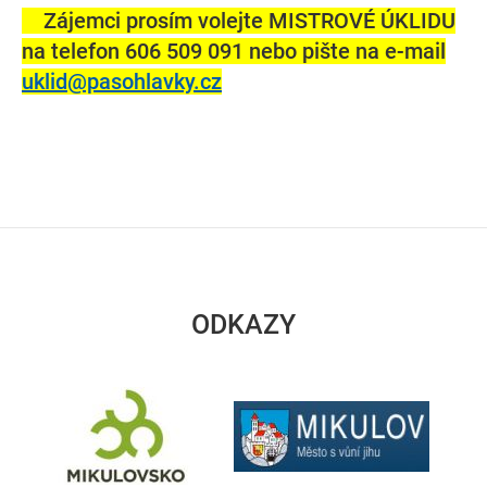
Zájemci prosím volejte MISTROVÉ ÚKLIDU
na telefon 606 509 091 nebo pište na e-mail
uklid@pasohlavky.cz
ODKAZY