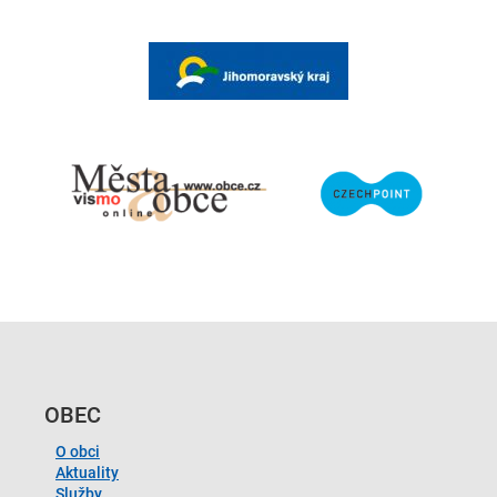
OBEC
O obci
Aktuality
Služby