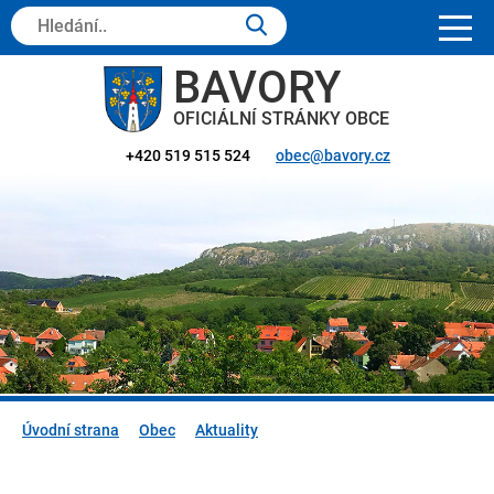
Hledaný
text:
BAVORY
OFICIÁLNÍ STRÁNKY OBCE
+420 519 515 524
obec@bavory.cz
Úvodní strana
Obec
Aktuality