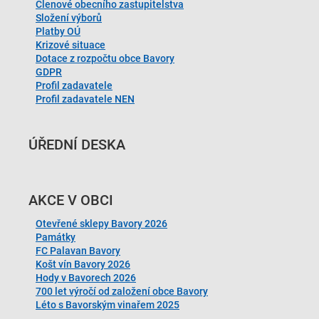
Členové obecního zastupitelstva
Složení výborů
Platby OÚ
Krizové situace
Dotace z rozpočtu obce Bavory
GDPR
Profil zadavatele
Profil zadavatele NEN
ÚŘEDNÍ DESKA
AKCE V OBCI
Otevřené sklepy Bavory 2026
Památky
FC Palavan Bavory
Košt vín Bavory 2026
Hody v Bavorech 2026
700 let výročí od založení obce Bavory
Léto s Bavorským vinařem 2025