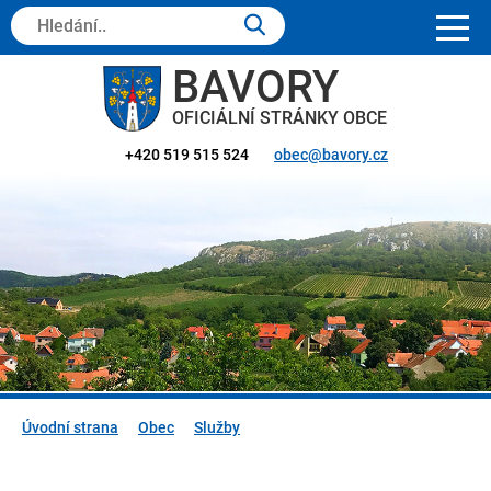
Hledaný
text:
BAVORY
OFICIÁLNÍ STRÁNKY OBCE
+420 519 515 524
obec@bavory.cz
Úvodní strana
Obec
Služby