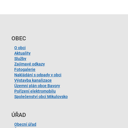
OBEC
O obci
Aktuality
Služby
Zajímavé odkazy
Fotogalerie
Nakládání s odpady v obci
Výstavba kanalizace
Územní plán obce Bavory
Pořízení elektromobilu
Společenství obcí Mikulovsko
ÚŘAD
Obecní úřad