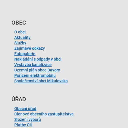
OBEC
O obci
Aktuality
Služby
Zajímavé odkazy
Fotogalerie
Nakládání s odpady v obci
Výstavba kanalizace
Územní plán obce Bavory
Pořízení elektromobilu
Společenství obcí Mikulovsko
ÚŘAD
Obecní úřad
Členové obecního zastupitelstva
Složení výborů
Platby OÚ