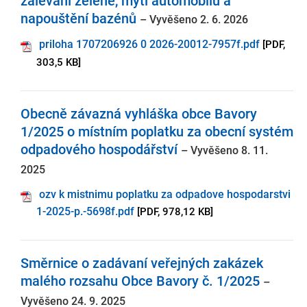
zalévání zeleně, mytí automobilů a
napouštění bazénů
– Vyvěšeno 2. 6. 2026
priloha 1707206926 0 2026-20012-7957f.pdf
[PDF,
303,5 KB]
Obecně závazná vyhláška obce Bavory
1/2025 o místním poplatku za obecní systém
odpadového hospodářství
– Vyvěšeno 8. 11.
2025
ozv k mistnimu poplatku za odpadove hospodarstvi
1-2025-p.-5698f.pdf
[PDF, 978,12 KB]
Směrnice o zadávaní veřejných zakázek
malého rozsahu Obce Bavory č. 1/2025
–
Vyvěšeno 24. 9. 2025