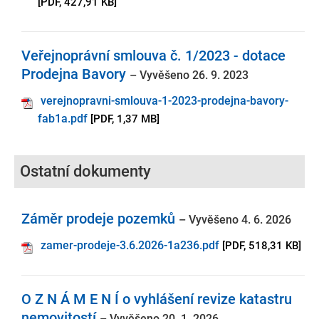
[PDF, 427,91 KB]
Veřejnoprávní smlouva č. 1/2023 - dotace
Prodejna Bavory
– Vyvěšeno 26. 9. 2023
verejnopravni-smlouva-1-2023-prodejna-bavory-
fab1a.pdf
[PDF, 1,37 MB]
Ostatní dokumenty
Záměr prodeje pozemků
– Vyvěšeno 4. 6. 2026
zamer-prodeje-3.6.2026-1a236.pdf
[PDF, 518,31 KB]
O Z N Á M E N Í o vyhlášení revize katastru
nemovitostí
– Vyvěšeno 20. 1. 2026