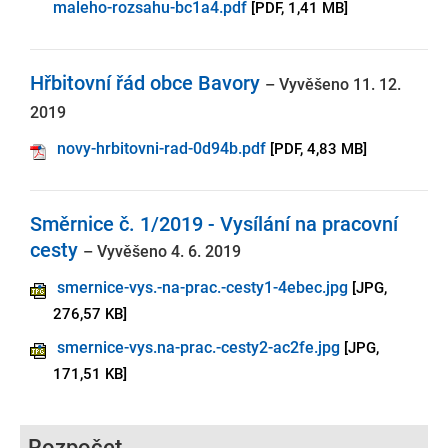
maleho-rozsahu-bc1a4.pdf
[PDF, 1,41 MB]
Hřbitovní řád obce Bavory
– Vyvěšeno 11. 12.
2019
novy-hrbitovni-rad-0d94b.pdf
[PDF, 4,83 MB]
Směrnice č. 1/2019 - Vysílání na pracovní
cesty
– Vyvěšeno 4. 6. 2019
smernice-vys.-na-prac.-cesty1-4ebec.jpg
[JPG,
276,57 KB]
smernice-vys.na-prac.-cesty2-ac2fe.jpg
[JPG,
171,51 KB]
Rozpočet