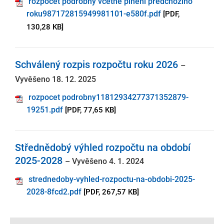
rozpocet podrobny vcetne plneni predchoziho
roku987172815949981101-e580f.pdf
[PDF,
130,28 KB]
Schválený rozpis rozpočtu roku 2026
–
Vyvěšeno 18. 12. 2025
rozpocet podrobny11812934277371352879-
19251.pdf
[PDF, 77,65 KB]
Střednědobý výhled rozpočtu na období
2025-2028
– Vyvěšeno 4. 1. 2024
strednedoby-vyhled-rozpoctu-na-obdobi-2025-
2028-8fcd2.pdf
[PDF, 267,57 KB]