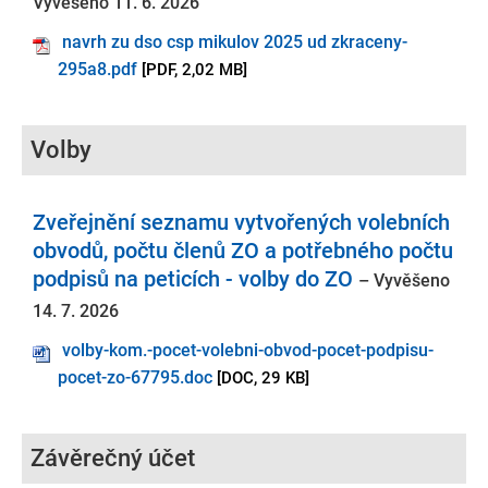
Vyvěšeno 11. 6. 2026
navrh zu dso csp mikulov 2025 ud zkraceny-
295a8.pdf
[PDF, 2,02 MB]
Volby
Zveřejnění seznamu vytvořených volebních
obvodů, počtu členů ZO a potřebného počtu
podpisů na peticích - volby do ZO
– Vyvěšeno
14. 7. 2026
volby-kom.-pocet-volebni-obvod-pocet-podpisu-
pocet-zo-67795.doc
[DOC, 29 KB]
Závěrečný účet