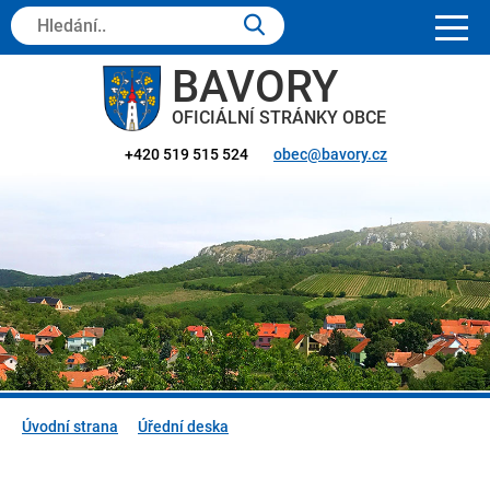
Hledaný
text:
BAVORY
OFICIÁLNÍ STRÁNKY OBCE
+420 519 515 524
obec@bavory.cz
Úvodní strana
Úřední deska