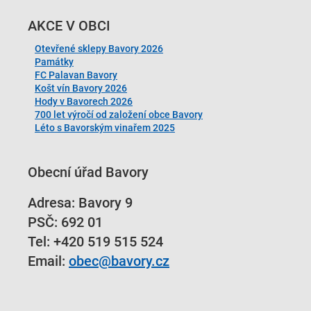
AKCE V OBCI
Otevřené sklepy Bavory 2026
Památky
FC Palavan Bavory
Košt vín Bavory 2026
Hody v Bavorech 2026
700 let výročí od založení obce Bavory
Léto s Bavorským vinařem 2025
Obecní úřad Bavory
Adresa: Bavory 9
PSČ: 692 01
Tel:
+420 519 515 524
Email:
obec@bavory.cz