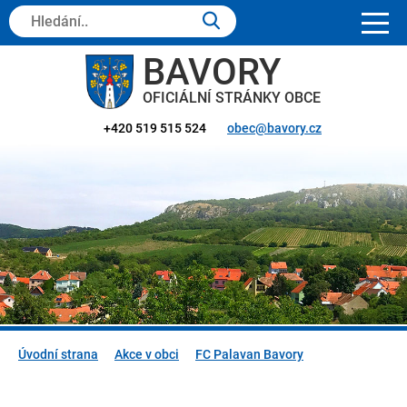
Hledaný
text:
BAVORY
OFICIÁLNÍ STRÁNKY OBCE
+420 519 515 524
obec@bavory.cz
Úvodní strana
Akce v obci
FC Palavan Bavory