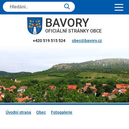
Hledaný
text:
BAVORY
OFICIÁLNÍ STRÁNKY OBCE
+420 519 515 524
obec@bavory.cz
Úvodní strana
Obec
Fotogalerie