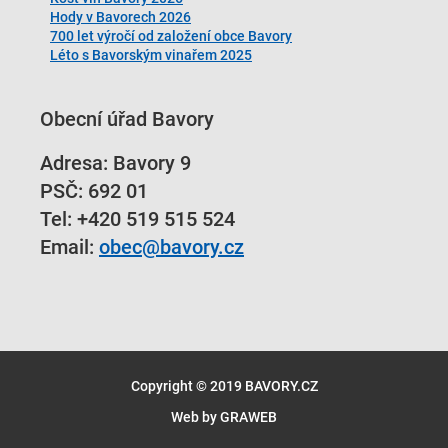
Hody v Bavorech 2026
700 let výročí od založení obce Bavory
Léto s Bavorským vinařem 2025
Obecní úřad Bavory
Adresa: Bavory 9
PSČ: 692 01
Tel:
+420 519 515 524
Email:
obec@bavory.cz
Copyright © 2019 BAVORY.CZ
Web by
GRAWEB