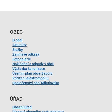
OBEC
O obci
Aktuality
Služby
Zajímavé odkazy
Fotogalerie
Nakládání s odpady v obci
Výstavba kanalizace
Územní plán obce Bavory
Pořízení elektromobilu
Společenství obcí Mikulovsko
ÚŘAD
Obecní úřad
Členové obecního zastupitelstva