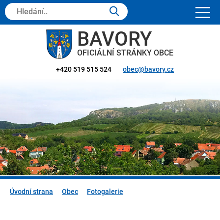
Hledaný
text:
BAVORY
OFICIÁLNÍ STRÁNKY OBCE
+420 519 515 524
obec@bavory.cz
Úvodní strana
Obec
Fotogalerie