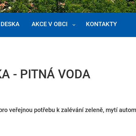
 DESKA
AKCE V OBCI
KONTAKTY
A - PITNÁ VODA
ro veřejnou potřebu k zalévání zeleně, mytí auto