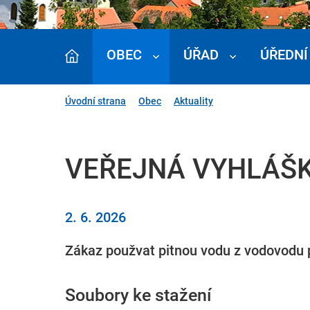
OBEC
ÚŘAD
ÚŘEDNÍ
Úvodní strana
Obec
Aktuality
VEŘEJNÁ VYHLÁŠK
2. 6. 2026
Zákaz použvat pitnou vodu z vodovodu p
Soubory ke stažení