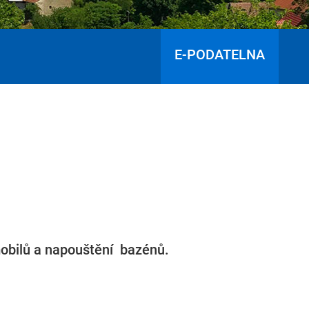
E-PODATELNA
mobilů a napouštění bazénů.