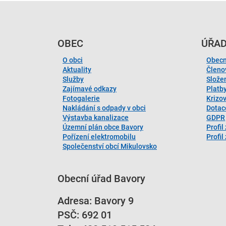
OBEC
ÚŘA
O obci
Obecn
Aktuality
Členo
Služby
Slože
Zajímavé odkazy
Platb
Fotogalerie
Krizo
Nakládání s odpady v obci
Dotac
Výstavba kanalizace
GDPR
Územní plán obce Bavory
Profil
Pořízení elektromobilu
Profi
Společenství obcí Mikulovsko
Obecní úřad Bavory
Adresa: Bavory 9
PSČ: 692 01