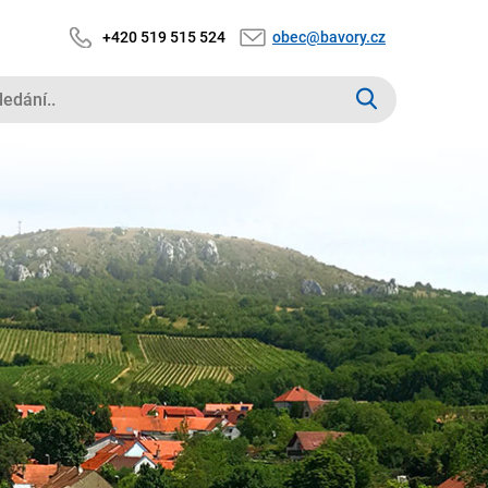
+420 519 515 524
obec@bavory.cz
edaný
xt: