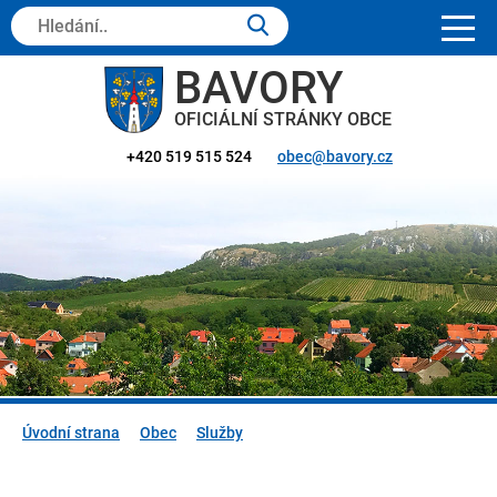
Hledaný
text:
BAVORY
OFICIÁLNÍ STRÁNKY OBCE
+420 519 515 524
obec@bavory.cz
Úvodní strana
Obec
Služby