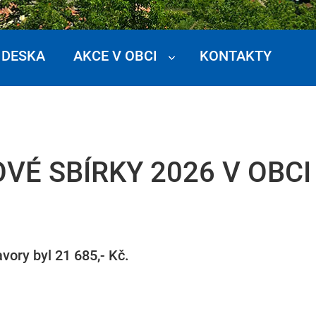
 DESKA
AKCE V OBCI
KONTAKTY
VÉ SBÍRKY 2026 V OBC
vory byl 21 685,- Kč.