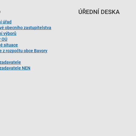
D
ÚŘEDNÍ DESKA
í úřad
vé obecního zastupitelstva
ní výborů
y OÚ
vé situace
e z rozpočtu obce Bavory
 zadavatele
l zadavatele NEN