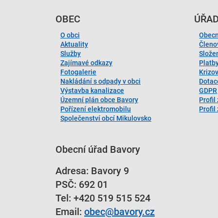
OBEC
ÚŘA
O obci
Obecn
Aktuality
Členo
Služby
Slože
Zajímavé odkazy
Platb
Fotogalerie
Krizo
Nakládání s odpady v obci
Dotac
Výstavba kanalizace
GDPR
Územní plán obce Bavory
Profil
Pořízení elektromobilu
Profi
Společenství obcí Mikulovsko
Obecní úřad Bavory
Adresa: Bavory 9
PSČ: 692 01
Tel:
+420 519 515 524
Email:
obec@bavory.cz