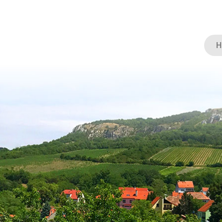
Hl
te