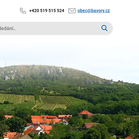
+420 519 515 524
obec@bavory.cz
edaný
xt: