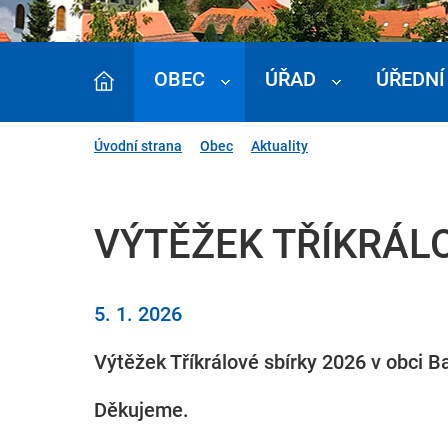
OBEC
ÚŘAD
ÚŘEDNÍ
Úvodní strana
Obec
Aktuality
VÝTĚŽEK TŘÍKRÁLO
5. 1. 2026
Výtěžek Tříkrálové sbírky 2026 v obci Ba
Děkujeme.