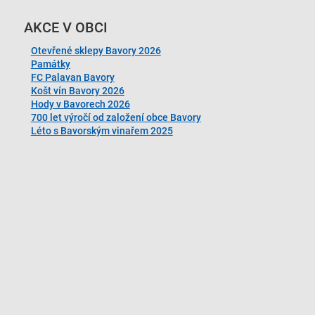
AKCE V OBCI
Otevřené sklepy Bavory 2026
Památky
FC Palavan Bavory
Košt vín Bavory 2026
Hody v Bavorech 2026
700 let výročí od založení obce Bavory
Léto s Bavorským vinařem 2025