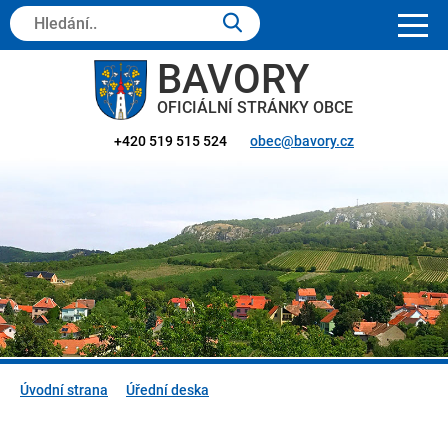
Hledaný
text:
BAVORY
OFICIÁLNÍ STRÁNKY OBCE
+420 519 515 524
obec@bavory.cz
Úvodní strana
Úřední deska