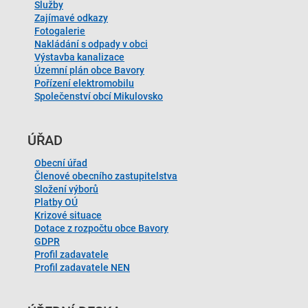
Služby
Zajímavé odkazy
Fotogalerie
Nakládání s odpady v obci
Výstavba kanalizace
Územní plán obce Bavory
Pořízení elektromobilu
Společenství obcí Mikulovsko
ÚŘAD
Obecní úřad
Členové obecního zastupitelstva
Složení výborů
Platby OÚ
Krizové situace
Dotace z rozpočtu obce Bavory
GDPR
Profil zadavatele
Profil zadavatele NEN