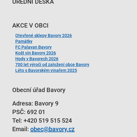
ÚŘEDNÍ DESKA
AKCE V OBCI
Otevřené sklepy Bavory 2026
Památky
FC Palavan Bavory
Košt vín Bavory 2026
Hody v Bavorech 2026
700 let výročí od založení obce Bavory
Léto s Bavorským vinařem 2025
Obecní úřad Bavory
Adresa: Bavory 9
PSČ: 692 01
Tel:
+420 519 515 524
Email:
obec@bavory.cz