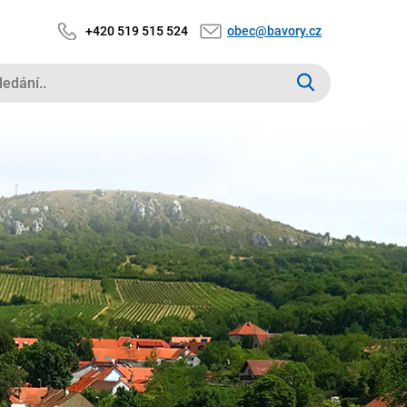
+420 519 515 524
obec@bavory.cz
edaný
xt: