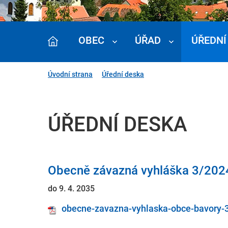
OBEC
ÚŘAD
ÚŘEDNÍ
Úvodní strana
Úřední deska
ÚŘEDNÍ DESKA
Obecně závazná vyhláška 3/2024
do 9. 4. 2035
obecne-zavazna-vyhlaska-obce-bavory-3