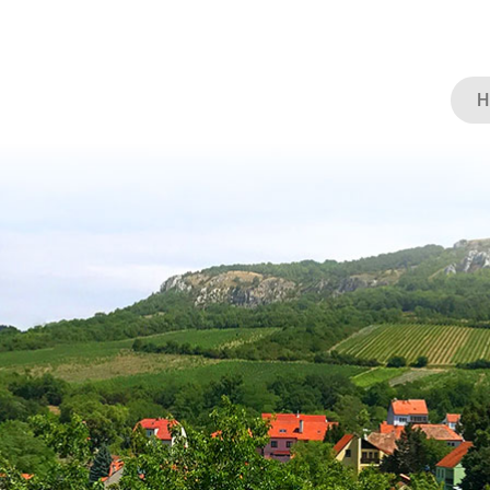
Hl
te