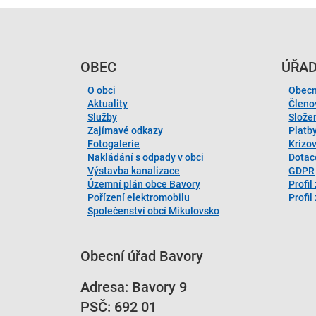
OBEC
ÚŘA
O obci
Obecn
Aktuality
Členo
Služby
Slože
Zajímavé odkazy
Platb
Fotogalerie
Krizo
Nakládání s odpady v obci
Dotac
Výstavba kanalizace
GDPR
Územní plán obce Bavory
Profil
Pořízení elektromobilu
Profi
Společenství obcí Mikulovsko
Obecní úřad Bavory
Adresa: Bavory 9
PSČ: 692 01