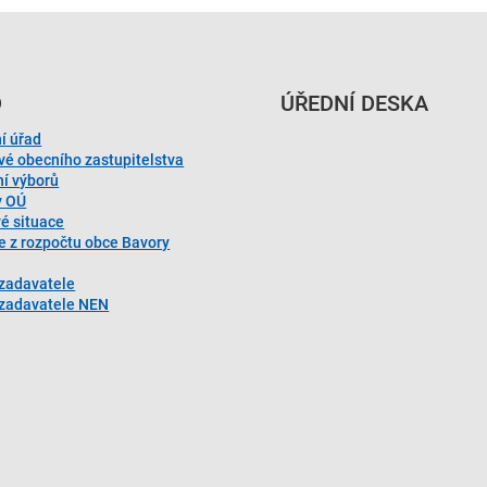
D
ÚŘEDNÍ DESKA
í úřad
vé obecního zastupitelstva
ní výborů
y OÚ
vé situace
e z rozpočtu obce Bavory
 zadavatele
l zadavatele NEN