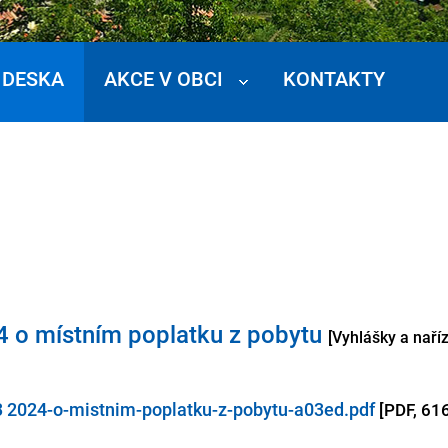
 DESKA
AKCE V OBCI
KONTAKTY
 o místním poplatku z pobytu
[Vyhlášky a naříz
 2024-o-mistnim-poplatku-z-pobytu-a03ed.pdf
[PDF, 61